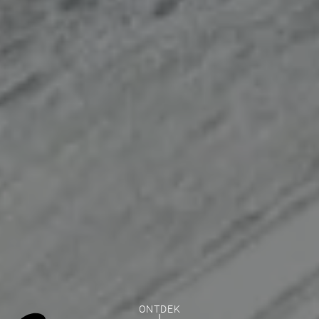
Ga door zonder toestemming
Cookies ...
... or not cookies ?
In order to benefit from all the features of the site, it is recommended
to accept cookies.
Om je voorkeuren later te wijzigen, klik op de link 'Cookievoorkeuren'
die zich in de voettekst van de pagina bevindt.
ONTDEK
Consents certified by