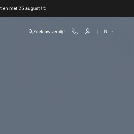
 en met 25 august !🔆
Nl
Zoek uw verblijf
Fr
En
Nl