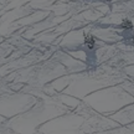
VERBLIJF IN RESIDENTIE CGH
Bestemming
PLAATS
SKIGEBIED
RÉSID
Alpe d'Huez
Bourg-Saint-Maurice
Chamonix-Mont-Blanc
Châtel
Flaine
La Plagne
La Rosière
La Toussuire