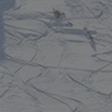
IJF IN EEN HOTEL
INVESTEREN
enen
ssenen
n ouder
en
Bevestigen