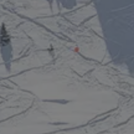
VERBLIJF IN EEN CHALET
VERBLIJF IN EEN MGM-RESIDENTIE
VERBL
Verblijfsdata
Deelnemers
2 Volwass
Volwa
13 jaar e
ENCES
Kinder
- 13 jaar
Le Grand Bornand
Peisey-Vallandry
Les Carroz
Sainte Foy Tarentaise
Les Contamines Montjoie
Samoëns
Les Houches
Tignes
Les Menuires
Val Cenis
Les Saisies
Valmorel
Manigod
Montgenèvre