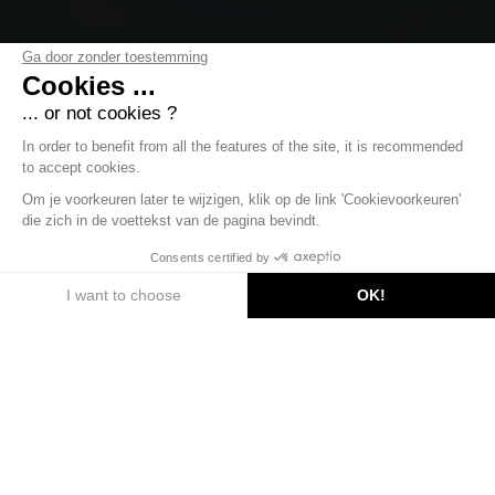
Ga door zonder toestemming
Cookies ...
... or not cookies ?
In order to benefit from all the features of the site, it is recommended
to accept cookies.
Om je voorkeuren later te wijzigen, klik op de link 'Cookievoorkeuren'
die zich in de voettekst van de pagina bevindt.
ONTDEK
Consents certified by
I want to choose
OK!
Axeptio consent
Toestemmingsbeheerplatform: Personaliseer uw opties
Ons platform stelt u in staat om uw privacy-instellingen n
Een majestueus land
Het bergachtige terrein van de Franse Alpen, rijk
aan meren, valleien en hoge bergtoppen, biedt een
permanent spektakel. Het ontdekken en overzien